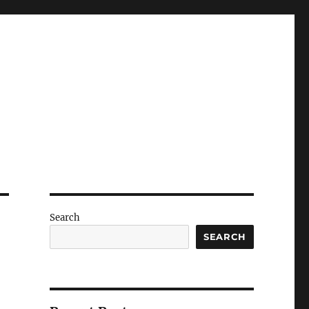
Search
SEARCH