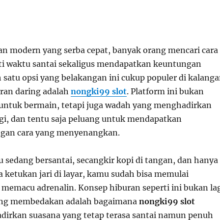
an modern yang serba cepat, banyak orang mencari cara
i waktu santai sekaligus mendapatkan keuntungan
 satu opsi yang belakangan ini cukup populer di kalang
ran daring adalah
nongki99 slot
. Platform ini bukan
untuk bermain, tetapi juga wadah yang menghadirkan
egi, dan tentu saja peluang untuk mendapatkan
gan cara yang menyenangkan.
sedang bersantai, secangkir kopi di tangan, dan hanya
 ketukan jari di layar, kamu sudah bisa memulai
memacu adrenalin. Konsep hiburan seperti ini bukan la
 yang membedakan adalah bagaimana
nongki99 slot
dirkan suasana yang tetap terasa santai namun penuh