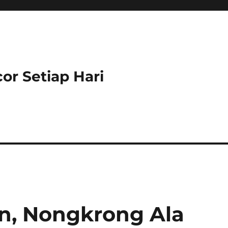
or Setiap Hari
n, Nongkrong Ala