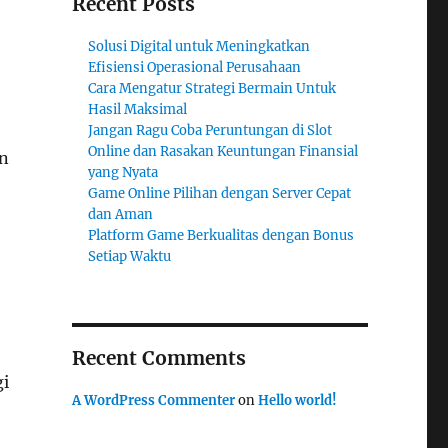
Recent Posts
Solusi Digital untuk Meningkatkan
Efisiensi Operasional Perusahaan
Cara Mengatur Strategi Bermain Untuk
Hasil Maksimal
Jangan Ragu Coba Peruntungan di Slot
Online dan Rasakan Keuntungan Finansial
an
yang Nyata
Game Online Pilihan dengan Server Cepat
dan Aman
Platform Game Berkualitas dengan Bonus
Setiap Waktu
Recent Comments
gi
A WordPress Commenter
on
Hello world!