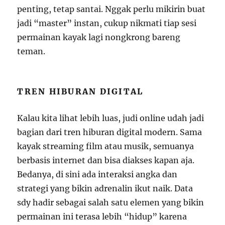
penting, tetap santai. Nggak perlu mikirin buat
jadi “master” instan, cukup nikmati tiap sesi
permainan kayak lagi nongkrong bareng
teman.
TREN HIBURAN DIGITAL
Kalau kita lihat lebih luas, judi online udah jadi
bagian dari tren hiburan digital modern. Sama
kayak streaming film atau musik, semuanya
berbasis internet dan bisa diakses kapan aja.
Bedanya, di sini ada interaksi angka dan
strategi yang bikin adrenalin ikut naik. Data
sdy hadir sebagai salah satu elemen yang bikin
permainan ini terasa lebih “hidup” karena