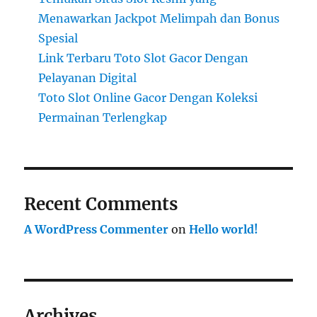
Menawarkan Jackpot Melimpah dan Bonus
Spesial
Link Terbaru Toto Slot Gacor Dengan
Pelayanan Digital
Toto Slot Online Gacor Dengan Koleksi
Permainan Terlengkap
Recent Comments
A WordPress Commenter
on
Hello world!
Archives