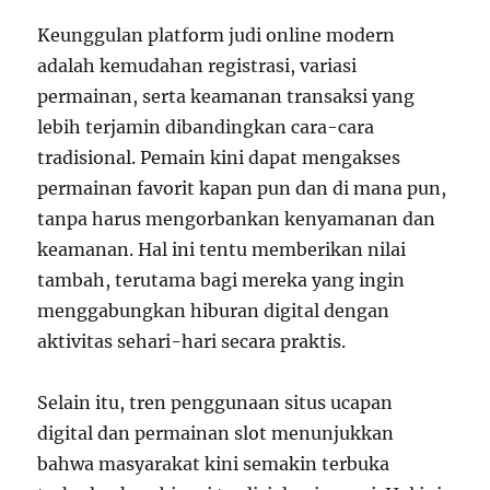
Keunggulan platform judi online modern
adalah kemudahan registrasi, variasi
permainan, serta keamanan transaksi yang
lebih terjamin dibandingkan cara-cara
tradisional. Pemain kini dapat mengakses
permainan favorit kapan pun dan di mana pun,
tanpa harus mengorbankan kenyamanan dan
keamanan. Hal ini tentu memberikan nilai
tambah, terutama bagi mereka yang ingin
menggabungkan hiburan digital dengan
aktivitas sehari-hari secara praktis.
Selain itu, tren penggunaan situs ucapan
digital dan permainan slot menunjukkan
bahwa masyarakat kini semakin terbuka