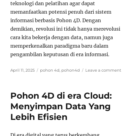
teknologi dan pelatihan agar dapat
memanfaatkan potensi penuh dari sistem
informasi berbasis Pohon 4D. Dengan
demikian, revolusi ini tidak hanya merevolusi
cara kita bekerja dengan data, namun juga
memperkenalkan paradigma baru dalam
pengambilan keputusan di era informasi.
Posted
Tags
on
April 11, 2025
pohon 4d
,
pohon4d
Leave a comment
on
Investi
Visualis
dan
Pohon 4D di era Cloud:
Interpr
Pohon
Menyimpan Data Yang
4D
Lebih Efisien
Di era digital yang terus berkembang,