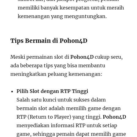
memiliki banyak kesempatan untuk meraih
kemenangan yang menguntungkan.
Tips Bermain di Pohon4D
Meski permainan slot di
Pohon4D
cukup seru,
ada beberapa tips yang bisa membantu
meningkatkan peluang kemenangan:
Pilih Slot dengan RTP Tinggi
Salah satu kunci untuk sukses dalam
bermain slot adalah memilih game dengan
RTP (Return to Player) yang tinggi.
Pohon4D
menyediakan informasi RTP untuk setiap
game, sehingga pemain dapat memilih game