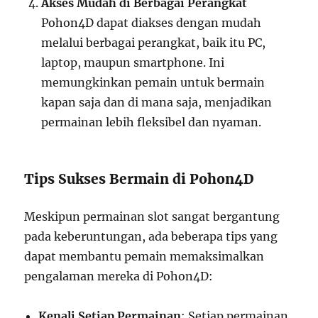
Akses Mudah di Berbagai Perangkat
Pohon4D dapat diakses dengan mudah
melalui berbagai perangkat, baik itu PC,
laptop, maupun smartphone. Ini
memungkinkan pemain untuk bermain
kapan saja dan di mana saja, menjadikan
permainan lebih fleksibel dan nyaman.
Tips Sukses Bermain di Pohon4D
Meskipun permainan slot sangat bergantung
pada keberuntungan, ada beberapa tips yang
dapat membantu pemain memaksimalkan
pengalaman mereka di Pohon4D:
Kenali Setiap Permainan
: Setiap permainan