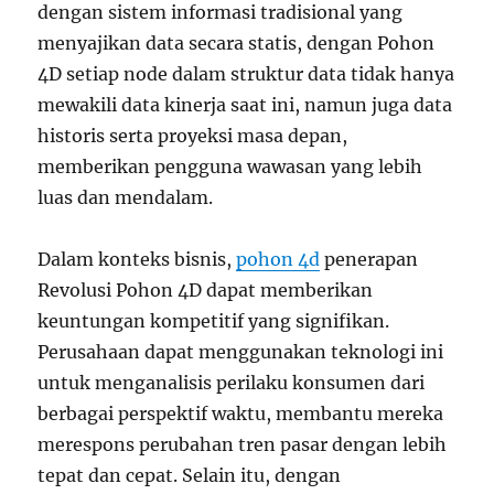
dengan sistem informasi tradisional yang
menyajikan data secara statis, dengan Pohon
4D setiap node dalam struktur data tidak hanya
mewakili data kinerja saat ini, namun juga data
historis serta proyeksi masa depan,
memberikan pengguna wawasan yang lebih
luas dan mendalam.
Dalam konteks bisnis,
pohon 4d
penerapan
Revolusi Pohon 4D dapat memberikan
keuntungan kompetitif yang signifikan.
Perusahaan dapat menggunakan teknologi ini
untuk menganalisis perilaku konsumen dari
berbagai perspektif waktu, membantu mereka
merespons perubahan tren pasar dengan lebih
tepat dan cepat. Selain itu, dengan