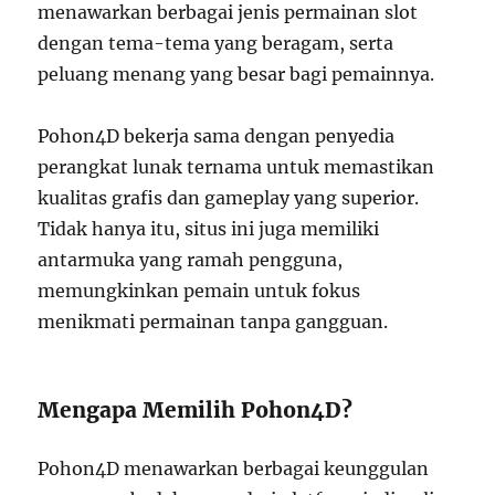
menawarkan berbagai jenis permainan slot
dengan tema-tema yang beragam, serta
peluang menang yang besar bagi pemainnya.
Pohon4D bekerja sama dengan penyedia
perangkat lunak ternama untuk memastikan
kualitas grafis dan gameplay yang superior.
Tidak hanya itu, situs ini juga memiliki
antarmuka yang ramah pengguna,
memungkinkan pemain untuk fokus
menikmati permainan tanpa gangguan.
Mengapa Memilih Pohon4D?
Pohon4D menawarkan berbagai keunggulan