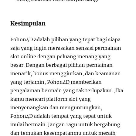
Kesimpulan
Pohon4D adalah pilihan yang tepat bagi siapa
saja yang ingin merasakan sensasi permainan
slot online dengan peluang menang yang
besar. Dengan berbagai pilihan permainan
menarik, bonus menggiurkan, dan keamanan
yang terjamin, Pohon4D memberikan
pengalaman bermain yang tak terlupakan. Jika
kamu mencari platform slot yang
menyenangkan dan menguntungkan,
Pohon4D adalah tempat yang tepat untuk
mulai bermain. Jangan ragu untuk bergabung
dan temukan kesempatanmu untuk meraih