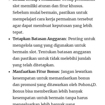
slot memiliki aturan dan fitur khusus.
Sebelum mulai bermain, pastikan untuk
mempelajari cara kerja permainan tersebut
agar dapat membuat keputusan yang lebih
tepat.
Tetapkan Batasan Anggaran
: Penting untuk
mengelola uang yang digunakan untuk
bermain slot. Tentukan batasan anggaran
dan pastikan untuk tidak melebihi jumlah
yang telah ditetapkan.
Manfaatkan Fitur Bonus
: Jangan lewatkan
kesempatan untuk memanfaatkan bonus
dan promosi yang ditawarkan oleh Pohon4D.
Bonus bisa memberikan lebih banyak
kesempatan untuk bermain tanpa harus
mengeluarkan lebih banyak uang.