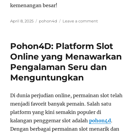
kemenangan besar!
Posted
Tags
on
April 8, 2025
pohon4d
Leave a comment
on
Pohon4D:
Solusi
Tepat
Pohon4D: Platform Slot
untuk
Pengalaman
Online yang Menawarkan
Slot
Pengalaman Seru dan
Online
yang
Menguntungkan
Menguntungkan
Di dunia perjudian online, permainan slot telah
menjadi favorit banyak pemain. Salah satu
platform yang kini semakin populer di
kalangan penggemar slot adalah
pohon4d
.
Dengan berbagai permainan slot menarik dan