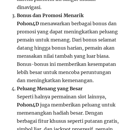
dinavigasi.
Bonus dan Promosi Menarik
Pohon4D
menawarkan berbagai bonus dan
promosi yang dapat meningkatkan peluang
pemain untuk menang. Dari bonus selamat
datang hingga bonus harian, pemain akan
merasakan nilai tambah yang luar biasa.
Bonus-bonus ini memberikan kesempatan
lebih besar untuk mencoba peruntungan
dan meningkatkan kemenangan.
Peluang Menang yang Besar
Seperti halnya permainan slot lainnya,
Pohon4D
juga memberikan peluang untuk
memenangkan hadiah besar. Dengan
berbagai fitur khusus seperti putaran gratis,
simbol liar, dan jackpot progresif, pemain