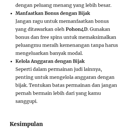
dengan peluang menang yang lebih besar.
Manfaatkan Bonus dengan Bijak
Jangan ragu untuk memanfaatkan bonus
yang ditawarkan oleh
Pohon4D
. Gunakan
bonus dan free spins untuk memaksimalkan
peluangmu meraih kemenangan tanpa harus
mengeluarkan banyak modal.
Kelola Anggaran dengan Bijak
Seperti dalam permainan judi lainnya,
penting untuk mengelola anggaran dengan
bijak. Tentukan batas permainan dan jangan
pernah bermain lebih dari yang kamu
sanggupi.
Kesimpulan