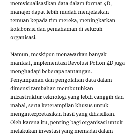
memvisualisasikan data dalam format 4D,
manajer dapat lebih mudah menjelaskan
temuan kepada tim mereka, meningkatkan
kolaborasi dan pemahaman di seluruh
organisasi.
Namun, meskipun menawarkan banyak
manfaat, implementasi Revolusi Pohon 4D juga
menghadapi beberapa tantangan.
Penyimpanan dan pengolahan data dalam
dimensi tambahan membutuhkan
infrastruktur teknologi yang lebih canggih dan
mahal, serta keterampilan khusus untuk
menginterpretasikan hasil yang dihasilkan.
Oleh karena itu, penting bagi organisasi untuk
melakukan investasi yang memadai dalam