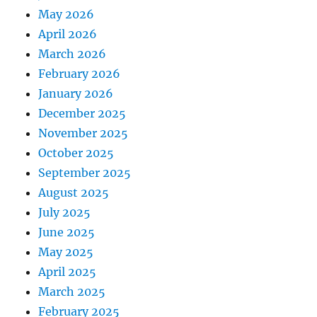
May 2026
April 2026
March 2026
February 2026
January 2026
December 2025
November 2025
October 2025
September 2025
August 2025
July 2025
June 2025
May 2025
April 2025
March 2025
February 2025