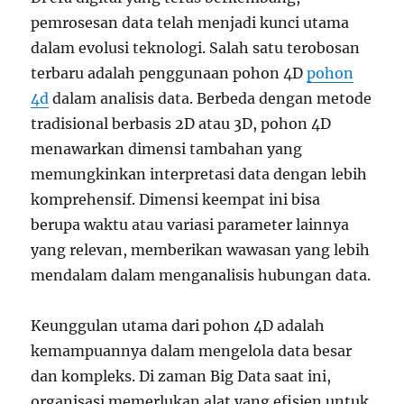
pemrosesan data telah menjadi kunci utama
dalam evolusi teknologi. Salah satu terobosan
terbaru adalah penggunaan pohon 4D
pohon
4d
dalam analisis data. Berbeda dengan metode
tradisional berbasis 2D atau 3D, pohon 4D
menawarkan dimensi tambahan yang
memungkinkan interpretasi data dengan lebih
komprehensif. Dimensi keempat ini bisa
berupa waktu atau variasi parameter lainnya
yang relevan, memberikan wawasan yang lebih
mendalam dalam menganalisis hubungan data.
Keunggulan utama dari pohon 4D adalah
kemampuannya dalam mengelola data besar
dan kompleks. Di zaman Big Data saat ini,
organisasi memerlukan alat yang efisien untuk