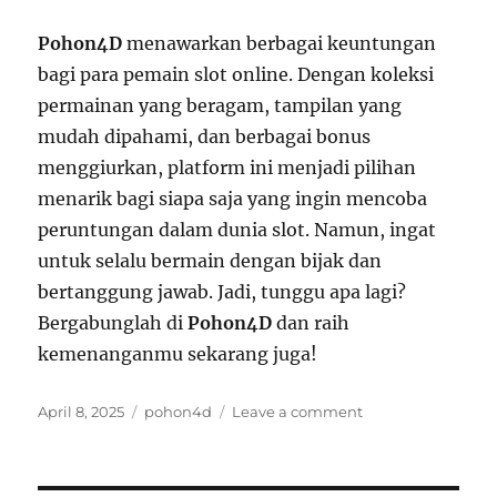
Pohon4D
menawarkan berbagai keuntungan
bagi para pemain slot online. Dengan koleksi
permainan yang beragam, tampilan yang
mudah dipahami, dan berbagai bonus
menggiurkan, platform ini menjadi pilihan
menarik bagi siapa saja yang ingin mencoba
peruntungan dalam dunia slot. Namun, ingat
untuk selalu bermain dengan bijak dan
bertanggung jawab. Jadi, tunggu apa lagi?
Bergabunglah di
Pohon4D
dan raih
kemenanganmu sekarang juga!
Posted
Tags
on
April 8, 2025
pohon4d
Leave a comment
on
Pohon4D:
Platform
Slot