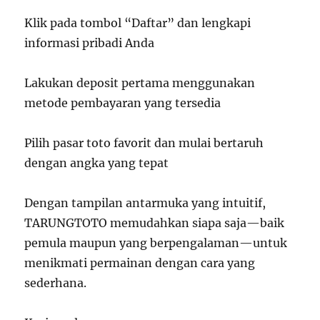
Klik pada tombol “Daftar” dan lengkapi
informasi pribadi Anda
Lakukan deposit pertama menggunakan
metode pembayaran yang tersedia
Pilih pasar toto favorit dan mulai bertaruh
dengan angka yang tepat
Dengan tampilan antarmuka yang intuitif,
TARUNGTOTO memudahkan siapa saja—baik
pemula maupun yang berpengalaman—untuk
menikmati permainan dengan cara yang
sederhana.