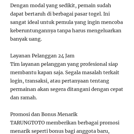
Dengan modal yang sedikit, pemain sudah
dapat bertaruh di berbagai pasar togel. Ini
sangat ideal untuk pemula yang ingin mencoba
keberuntungannya tanpa harus mengeluarkan
banyak uang.
Layanan Pelanggan 24 Jam
Tim layanan pelanggan yang profesional siap
membantu kapan saja. Segala masalah terkait
login, transaksi, atau pertanyaan tentang
permainan akan segera ditangani dengan cepat
dan ramah.
Promosi dan Bonus Menarik
TARUNGTOTO memberikan berbagai promosi
menarik seperti bonus bagi anggota baru,