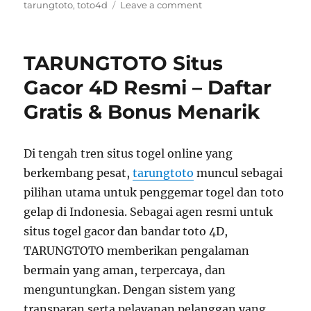
on
on
tarungtoto
,
toto4d
Leave a comment
TARUNGTOTO:
Bandar
Togel
TARUNGTOTO Situs
Online
&
Gacor 4D Resmi – Daftar
Toto
Gratis & Bonus Menarik
Macau
Paling
Stabil
&
Di tengah tren situs togel online yang
Konsisten
berkembang pesat,
tarungtoto
muncul sebagai
Gacornya!
pilihan utama untuk penggemar togel dan toto
gelap di Indonesia. Sebagai agen resmi untuk
situs togel gacor dan bandar toto 4D,
TARUNGTOTO memberikan pengalaman
bermain yang aman, terpercaya, dan
menguntungkan. Dengan sistem yang
transparan serta pelayanan pelanggan yang