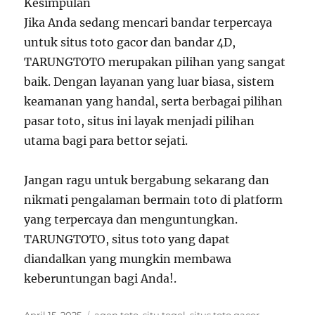
Kesimpulan
Jika Anda sedang mencari bandar terpercaya
untuk situs toto gacor dan bandar 4D,
TARUNGTOTO merupakan pilihan yang sangat
baik. Dengan layanan yang luar biasa, sistem
keamanan yang handal, serta berbagai pilihan
pasar toto, situs ini layak menjadi pilihan
utama bagi para bettor sejati.
Jangan ragu untuk bergabung sekarang dan
nikmati pengalaman bermain toto di platform
yang terpercaya dan menguntungkan.
TARUNGTOTO, situs toto yang dapat
diandalkan yang mungkin membawa
keberuntungan bagi Anda!.
Posted
Tags