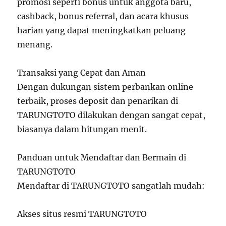
promosi seperti bonus untuk anggota baru,
cashback, bonus referral, dan acara khusus
harian yang dapat meningkatkan peluang
menang.
Transaksi yang Cepat dan Aman
Dengan dukungan sistem perbankan online
terbaik, proses deposit dan penarikan di
TARUNGTOTO dilakukan dengan sangat cepat,
biasanya dalam hitungan menit.
Panduan untuk Mendaftar dan Bermain di
TARUNGTOTO
Mendaftar di TARUNGTOTO sangatlah mudah:
Akses situs resmi TARUNGTOTO