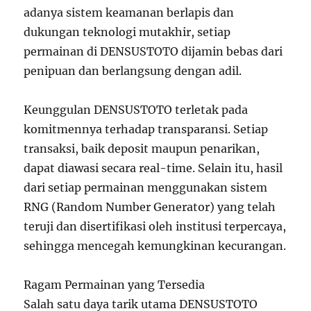
adanya sistem keamanan berlapis dan
dukungan teknologi mutakhir, setiap
permainan di DENSUSTOTO dijamin bebas dari
penipuan dan berlangsung dengan adil.
Keunggulan DENSUSTOTO terletak pada
komitmennya terhadap transparansi. Setiap
transaksi, baik deposit maupun penarikan,
dapat diawasi secara real-time. Selain itu, hasil
dari setiap permainan menggunakan sistem
RNG (Random Number Generator) yang telah
teruji dan disertifikasi oleh institusi terpercaya,
sehingga mencegah kemungkinan kecurangan.
Ragam Permainan yang Tersedia
Salah satu daya tarik utama DENSUSTOTO