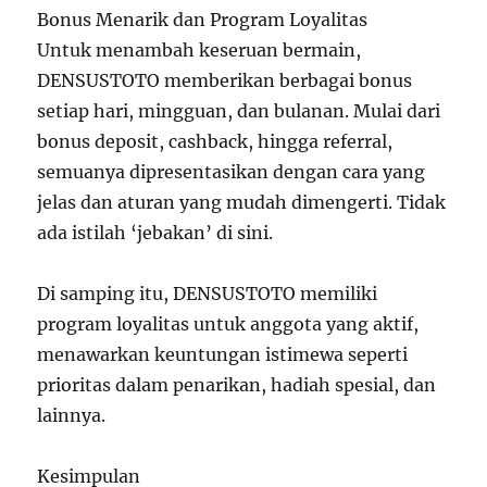
Bonus Menarik dan Program Loyalitas
Untuk menambah keseruan bermain,
DENSUSTOTO memberikan berbagai bonus
setiap hari, mingguan, dan bulanan. Mulai dari
bonus deposit, cashback, hingga referral,
semuanya dipresentasikan dengan cara yang
jelas dan aturan yang mudah dimengerti. Tidak
ada istilah ‘jebakan’ di sini.
Di samping itu, DENSUSTOTO memiliki
program loyalitas untuk anggota yang aktif,
menawarkan keuntungan istimewa seperti
prioritas dalam penarikan, hadiah spesial, dan
lainnya.
Kesimpulan