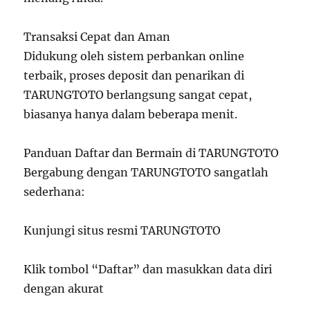
Transaksi Cepat dan Aman
Didukung oleh sistem perbankan online
terbaik, proses deposit dan penarikan di
TARUNGTOTO berlangsung sangat cepat,
biasanya hanya dalam beberapa menit.
Panduan Daftar dan Bermain di TARUNGTOTO
Bergabung dengan TARUNGTOTO sangatlah
sederhana:
Kunjungi situs resmi TARUNGTOTO
Klik tombol “Daftar” dan masukkan data diri
dengan akurat