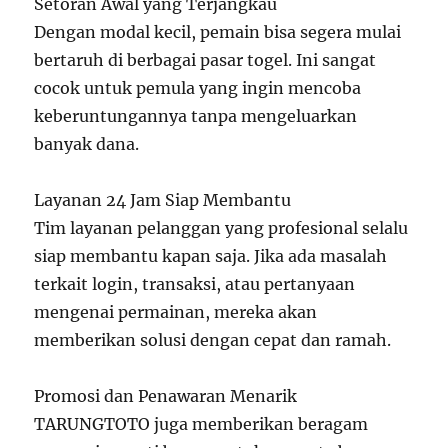
Setoran Awal yang Terjangkau
Dengan modal kecil, pemain bisa segera mulai
bertaruh di berbagai pasar togel. Ini sangat
cocok untuk pemula yang ingin mencoba
keberuntungannya tanpa mengeluarkan
banyak dana.
Layanan 24 Jam Siap Membantu
Tim layanan pelanggan yang profesional selalu
siap membantu kapan saja. Jika ada masalah
terkait login, transaksi, atau pertanyaan
mengenai permainan, mereka akan
memberikan solusi dengan cepat dan ramah.
Promosi dan Penawaran Menarik
TARUNGTOTO juga memberikan beragam