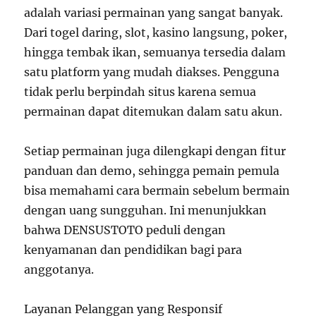
adalah variasi permainan yang sangat banyak.
Dari togel daring, slot, kasino langsung, poker,
hingga tembak ikan, semuanya tersedia dalam
satu platform yang mudah diakses. Pengguna
tidak perlu berpindah situs karena semua
permainan dapat ditemukan dalam satu akun.
Setiap permainan juga dilengkapi dengan fitur
panduan dan demo, sehingga pemain pemula
bisa memahami cara bermain sebelum bermain
dengan uang sungguhan. Ini menunjukkan
bahwa DENSUSTOTO peduli dengan
kenyamanan dan pendidikan bagi para
anggotanya.
Layanan Pelanggan yang Responsif