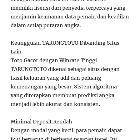
memiliki lisensi dari penyedia terpercaya yang
menjamin keamanan data pemain dan keadilan
dalam setiap putaran angka.
Keunggulan TARUNGTOTO Dibanding Situs
Lain
Toto Gacor dengan Winrate Tinggi
TARUNGTOTO dikenal sebagai situs dengan
hasil keluaran yang adil dan peluang
kemenangan yang besar. Sistem algoritma
yang diterapkan membuat prediksi angka
menjadi lebih akurat dan konsisten.
Minimal Deposit Rendah
Dengan modal yang kecil, para pemain dapat
ikut bertaruh di berbagai pasaran togel. Ini