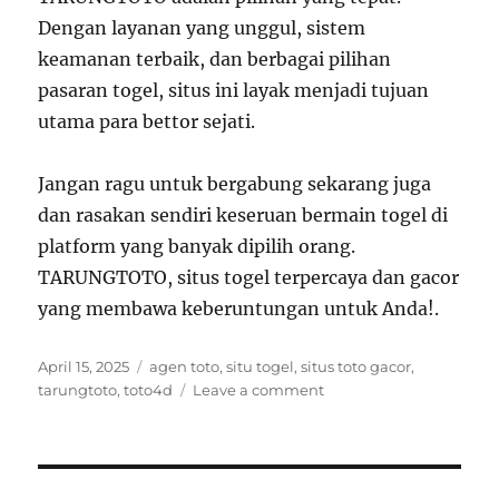
Dengan layanan yang unggul, sistem
keamanan terbaik, dan berbagai pilihan
pasaran togel, situs ini layak menjadi tujuan
utama para bettor sejati.
Jangan ragu untuk bergabung sekarang juga
dan rasakan sendiri keseruan bermain togel di
platform yang banyak dipilih orang.
TARUNGTOTO, situs togel terpercaya dan gacor
yang membawa keberuntungan untuk Anda!.
Posted
Tags
April 15, 2025
agen toto
,
situ togel
,
situs toto gacor
,
on
on
tarungtoto
,
toto4d
Leave a comment
TARUNGTOTO
Situs
Gacor
4D