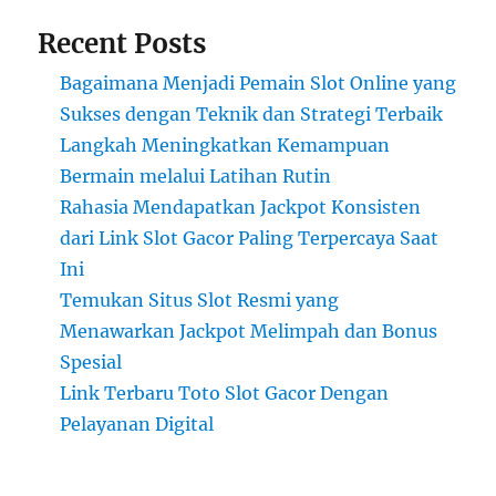
Recent Posts
Bagaimana Menjadi Pemain Slot Online yang
Sukses dengan Teknik dan Strategi Terbaik
Langkah Meningkatkan Kemampuan
Bermain melalui Latihan Rutin
Rahasia Mendapatkan Jackpot Konsisten
dari Link Slot Gacor Paling Terpercaya Saat
Ini
Temukan Situs Slot Resmi yang
Menawarkan Jackpot Melimpah dan Bonus
Spesial
Link Terbaru Toto Slot Gacor Dengan
Pelayanan Digital