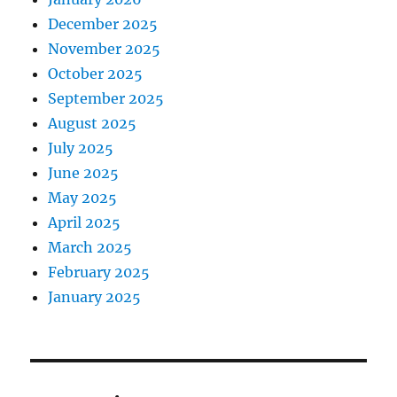
December 2025
November 2025
October 2025
September 2025
August 2025
July 2025
June 2025
May 2025
April 2025
March 2025
February 2025
January 2025