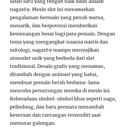
salah satu yang tengah naik daun adalah
naga169. Mesin slot ini menawarkan
pengalaman bermain yang penuh warna,
menarik, dan berpotensi memberikan
kemenangan besar bagi para pemain. Dengan
tema yang mengangkat nuansa mistis dan
mitologi, naga169 mampu menyajikan
atmosfer unik yang berbeda dari slot
tradisional. Desain grafis yang menawan,
ditambah dengan animasi yang halus,
membuat pemain betah berlama-lama
mencoba peruntungan mereka di mesin ini.
Keberadaan simbol-simbol khas seperti naga,
pelindung, dan batu permata menambah
keseruan dan tantangan tersendiri saat
memutar gulungan.