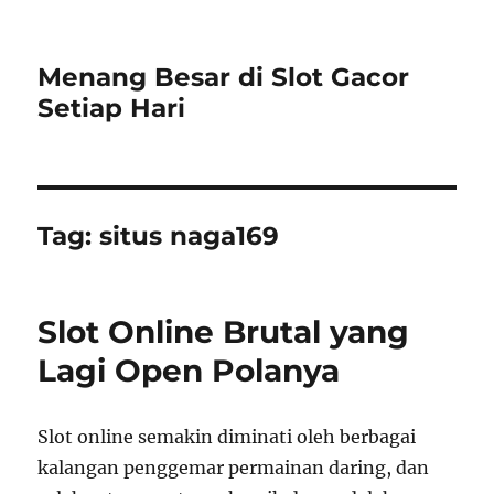
Menang Besar di Slot Gacor
Setiap Hari
Tag:
situs naga169
Slot Online Brutal yang
Lagi Open Polanya
Slot online semakin diminati oleh berbagai
kalangan penggemar permainan daring, dan