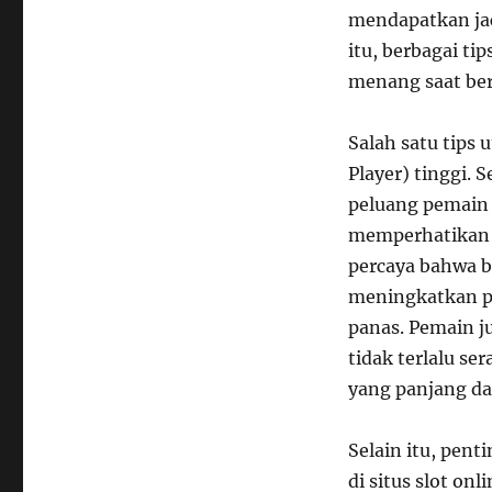
mendapatkan jac
itu, berbagai ti
menang saat ber
Salah satu tips
Player) tinggi. 
peluang pemain 
memperhatikan 
percaya bahwa be
meningkatkan p
panas. Pemain j
tidak terlalu se
yang panjang da
Selain itu, pen
di situs slot on