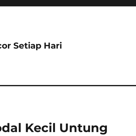
or Setiap Hari
odal Kecil Untung