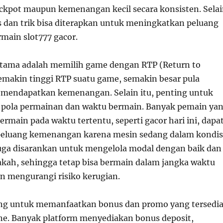
kpot maupun kemenangan kecil secara konsisten. Sela
ps dan trik bisa diterapkan untuk meningkatkan peluang
main slot777 gacor.
 utama adalah memilih game dengan RTP (Return to
Semakin tinggi RTP suatu game, semakin besar pula
mendapatkan kemenangan. Selain itu, penting untuk
pola permainan dan waktu bermain. Banyak pemain ya
rmain pada waktu tertentu, seperti gacor hari ini, dapa
eluang kemenangan karena mesin sedang dalam kondis
uga disarankan untuk mengelola modal dengan baik dan
rakah, sehingga tetap bisa bermain dalam jangka waktu
n mengurangi risiko kerugian.
ting untuk memanfaatkan bonus dan promo yang tersedi
line. Banyak platform menyediakan bonus deposit,