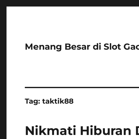
Menang Besar di Slot Gac
Tag:
taktik88
Nikmati Hiburan D