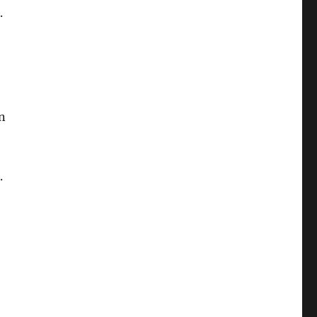
.
n
.