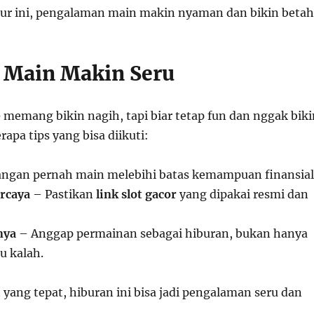
tur ini, pengalaman main makin nyaman dan bikin betah
r Main Makin Seru
e
memang bikin nagih, tapi biar tetap fun dan nggak biki
rapa tips yang bisa diikuti:
angan pernah main melebihi batas kemampuan finansial
ercaya
– Pastikan
link slot gacor
yang dipakai resmi dan
nya
– Anggap permainan sebagai hiburan, bukan hanya
u kalah.
yang tepat, hiburan ini bisa jadi pengalaman seru dan