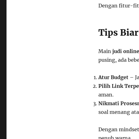
Dengan fitur-fi
Tips Bia
Main
judi onlin
pusing, ada bebe
Atur Budget
– J
Pilih Link Terp
aman.
Nikmati Proses
soal menang ata
Dengan mindset 
penuh warna.