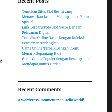
Recent Posts
Temukan Situs Slot Resmi yang
Menawarkan Jackpot Melimpah dan Bonus
Spesial
Link Terbaru Toto Slot Gacor Dengan
h
Pelayanan Digital
Toto Slot Online Gacor Dengan Koleksi
Permainan Terlengkap
Game Online Terbaik Dengan Event
Menarik Sepanjang Hari
Game Online Populer dengan Kesempatan
g
Mendapat Bonus Harian
Recent Comments
A WordPress Commenter
on
Hello world!