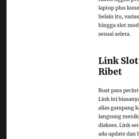
laptop plus kone
Selain itu, varia
hingga slot mode
sesuai selera.
Link Slo
Ribet
Buat para pecinta
Link ini biasany
alias gampang k
langsung menikm
diakses. Link s
ada update dan 