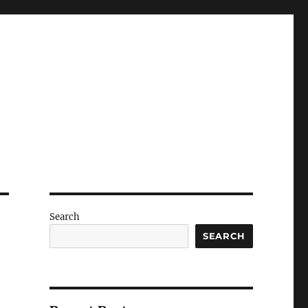
Search
SEARCH