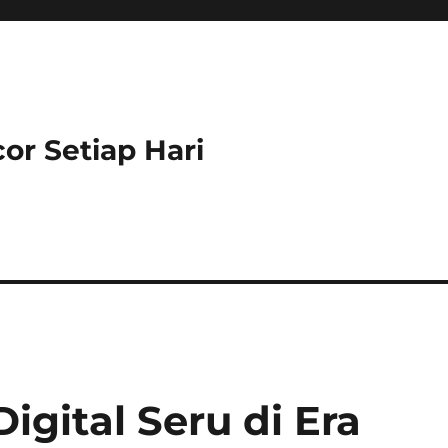
or Setiap Hari
igital Seru di Era