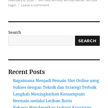
February 6, 2026
win 555
,
win555
,
win555 daftar
,
win555
on
on
login
Leave a comment
Panduan
Memanfaatkan
Promo
di
Situs
Search
Slot
Gacor
SEARCH
Recent Posts
Bagaimana Menjadi Pemain Slot Online yang
Sukses dengan Teknik dan Strategi Terbaik
Langkah Meningkatkan Kemampuan
Bermain melalui Latihan Rutin
Rahasia Mendapatkan Jackpot Konsisten