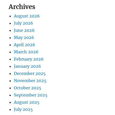
Archives
August 2026
July 2026
June 2026
May 2026
April 2026
March 2026
February 2026
January 2026
December 2025
November 2025
October 2025
September 2025
August 2025
July 2025