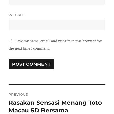
WEBSITE
Save my name, email, and website in this browser for
the next time I comment.
Post
PREVIOUS
navigation
Rasakan Sensasi Menang Toto
Previous
post:
Macau 5D Bersama