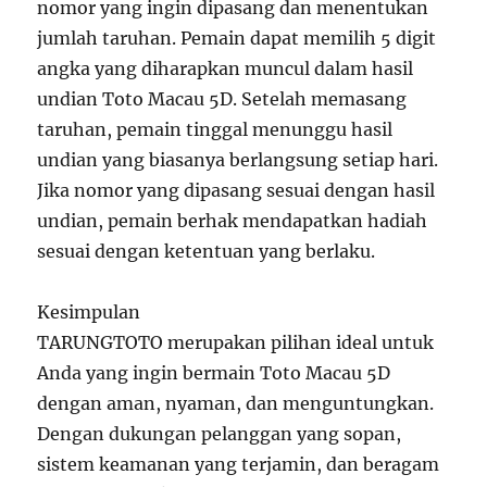
nomor yang ingin dipasang dan menentukan
jumlah taruhan. Pemain dapat memilih 5 digit
angka yang diharapkan muncul dalam hasil
undian Toto Macau 5D. Setelah memasang
taruhan, pemain tinggal menunggu hasil
undian yang biasanya berlangsung setiap hari.
Jika nomor yang dipasang sesuai dengan hasil
undian, pemain berhak mendapatkan hadiah
sesuai dengan ketentuan yang berlaku.
Kesimpulan
TARUNGTOTO merupakan pilihan ideal untuk
Anda yang ingin bermain Toto Macau 5D
dengan aman, nyaman, dan menguntungkan.
Dengan dukungan pelanggan yang sopan,
sistem keamanan yang terjamin, dan beragam