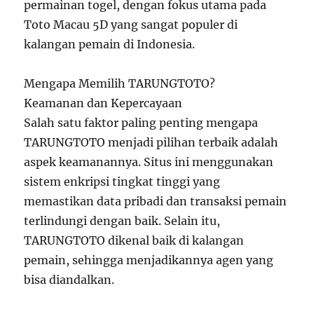
permainan togel, dengan fokus utama pada
Toto Macau 5D yang sangat populer di
kalangan pemain di Indonesia.
Mengapa Memilih TARUNGTOTO?
Keamanan dan Kepercayaan
Salah satu faktor paling penting mengapa
TARUNGTOTO menjadi pilihan terbaik adalah
aspek keamanannya. Situs ini menggunakan
sistem enkripsi tingkat tinggi yang
memastikan data pribadi dan transaksi pemain
terlindungi dengan baik. Selain itu,
TARUNGTOTO dikenal baik di kalangan
pemain, sehingga menjadikannya agen yang
bisa diandalkan.