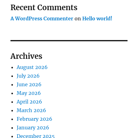
Recent Comments
A WordPress Commenter
on
Hello world!
Archives
August 2026
July 2026
June 2026
May 2026
April 2026
March 2026
February 2026
January 2026
December 2025