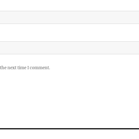
 the next time I comment.