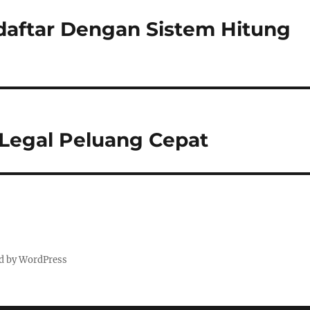
rdaftar Dengan Sistem Hitung
 Legal Peluang Cepat
d by WordPress