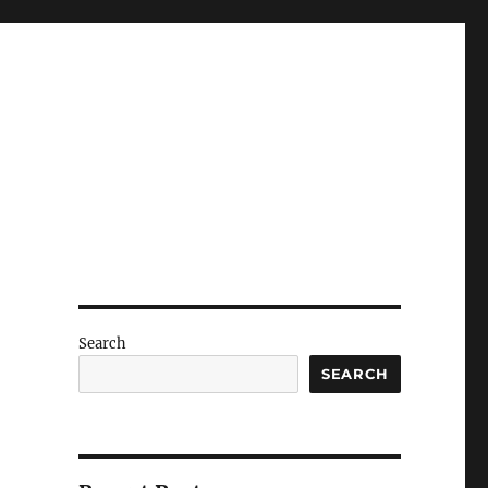
Search
SEARCH