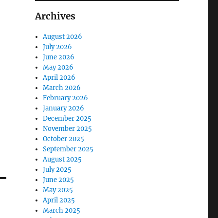
Archives
August 2026
July 2026
June 2026
May 2026
April 2026
March 2026
February 2026
January 2026
December 2025
November 2025
October 2025
September 2025
August 2025
July 2025
June 2025
May 2025
April 2025
March 2025