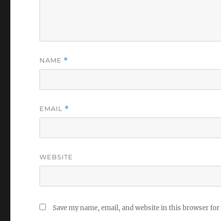
NAME
*
EMAIL
*
WEBSITE
Save my name, email, and website in this browser for