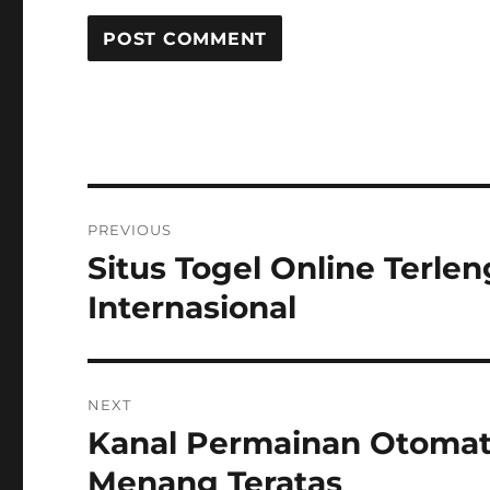
Post
PREVIOUS
navigation
Situs Togel Online Terle
Previous
post:
Internasional
NEXT
Kanal Permainan Otomat
Next
post:
Menang Teratas