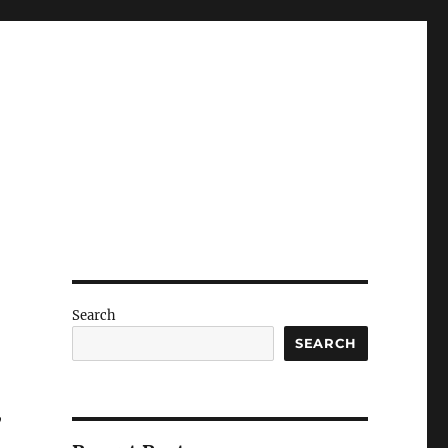
Search
SEARCH
,