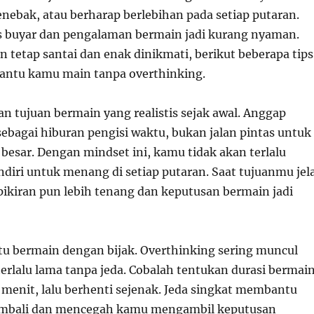
ebak, atau berharap berlebihan pada setiap putaran.
s buyar dan pengalaman bermain jadi kurang nyaman.
n tetap santai dan enak dinikmati, berikut beberapa tips
antu kamu main tanpa overthinking.
n tujuan bermain yang realistis sejak awal. Anggap
sebagai hiburan pengisi waktu, bukan jalan pintas untuk
besar. Dengan mindset ini, kamu tidak akan terlalu
ndiri untuk menang di setiap putaran. Saat tujuanmu jel
pikiran pun lebih tenang dan keputusan bermain jadi
tu bermain dengan bijak. Overthinking sering muncul
erlalu lama tanpa jeda. Cobalah tentukan durasi bermain
menit, lalu berhenti sejenak. Jeda singkat membantu
kembali dan mencegah kamu mengambil keputusan