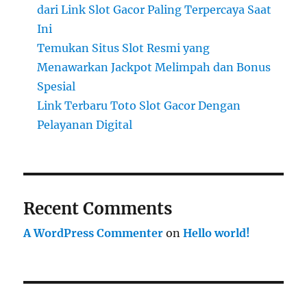
dari Link Slot Gacor Paling Terpercaya Saat
Ini
Temukan Situs Slot Resmi yang
Menawarkan Jackpot Melimpah dan Bonus
Spesial
Link Terbaru Toto Slot Gacor Dengan
Pelayanan Digital
Recent Comments
A WordPress Commenter
on
Hello world!