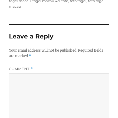
on
togel macau
,
togel macau 4d
,
toto
,
toto togel
,
toto togel
macau
Leave a Reply
Your email address will not be published.
Required fields
are marked
*
COMMENT
*