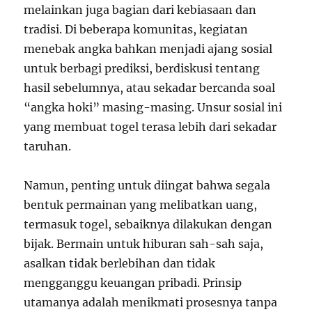
melainkan juga bagian dari kebiasaan dan
tradisi. Di beberapa komunitas, kegiatan
menebak angka bahkan menjadi ajang sosial
untuk berbagi prediksi, berdiskusi tentang
hasil sebelumnya, atau sekadar bercanda soal
“angka hoki” masing-masing. Unsur sosial ini
yang membuat togel terasa lebih dari sekadar
taruhan.
Namun, penting untuk diingat bahwa segala
bentuk permainan yang melibatkan uang,
termasuk togel, sebaiknya dilakukan dengan
bijak. Bermain untuk hiburan sah-sah saja,
asalkan tidak berlebihan dan tidak
mengganggu keuangan pribadi. Prinsip
utamanya adalah menikmati prosesnya tanpa