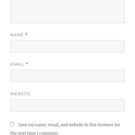
NAME
*
EMAIL
*
WEBSITE
Save my name, email, and website in this browser for
the next time I comment.