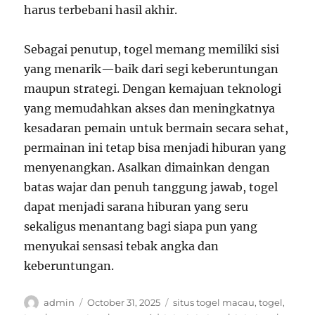
harus terbebani hasil akhir.
Sebagai penutup, togel memang memiliki sisi
yang menarik—baik dari segi keberuntungan
maupun strategi. Dengan kemajuan teknologi
yang memudahkan akses dan meningkatnya
kesadaran pemain untuk bermain secara sehat,
permainan ini tetap bisa menjadi hiburan yang
menyenangkan. Asalkan dimainkan dengan
batas wajar dan penuh tanggung jawab, togel
dapat menjadi sarana hiburan yang seru
sekaligus menantang bagi siapa pun yang
menyukai sensasi tebak angka dan
keberuntungan.
Author
Posted
Tags
admin
October 31, 2025
situs togel macau
,
togel
,