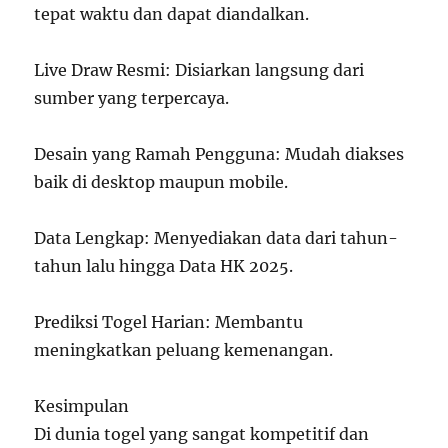
tepat waktu dan dapat diandalkan.
Live Draw Resmi: Disiarkan langsung dari
sumber yang terpercaya.
Desain yang Ramah Pengguna: Mudah diakses
baik di desktop maupun mobile.
Data Lengkap: Menyediakan data dari tahun-
tahun lalu hingga Data HK 2025.
Prediksi Togel Harian: Membantu
meningkatkan peluang kemenangan.
Kesimpulan
Di dunia togel yang sangat kompetitif dan