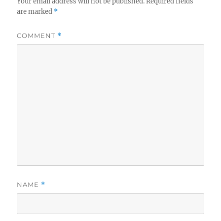
Your email address will not be published.
Required fields
are marked
*
COMMENT
*
NAME
*