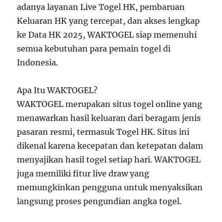
adanya layanan Live Togel HK, pembaruan
Keluaran HK yang tercepat, dan akses lengkap
ke Data HK 2025, WAKTOGEL siap memenuhi
semua kebutuhan para pemain togel di
Indonesia.
Apa Itu WAKTOGEL?
WAKTOGEL merupakan situs togel online yang
menawarkan hasil keluaran dari beragam jenis
pasaran resmi, termasuk Togel HK. Situs ini
dikenal karena kecepatan dan ketepatan dalam
menyajikan hasil togel setiap hari. WAKTOGEL
juga memiliki fitur live draw yang
memungkinkan pengguna untuk menyaksikan
langsung proses pengundian angka togel.