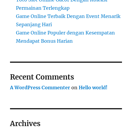
Permainan Terlengkap
Game Online Terbaik Dengan Event Menarik
Sepanjang Hari
Game Online Populer dengan Kesempatan
Mendapat Bonus Harian
Recent Comments
A WordPress Commenter
on
Hello world!
Archives