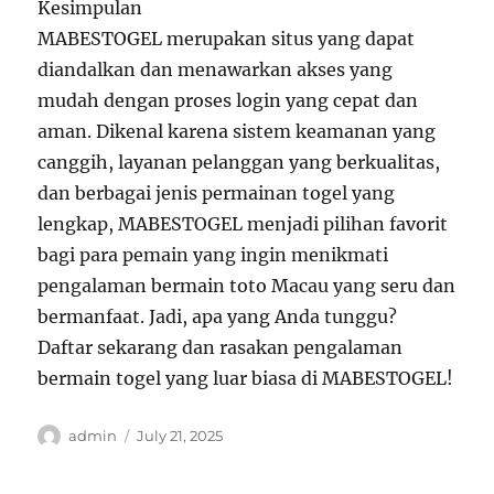
Kesimpulan
MABESTOGEL merupakan situs yang dapat
diandalkan dan menawarkan akses yang
mudah dengan proses login yang cepat dan
aman. Dikenal karena sistem keamanan yang
canggih, layanan pelanggan yang berkualitas,
dan berbagai jenis permainan togel yang
lengkap, MABESTOGEL menjadi pilihan favorit
bagi para pemain yang ingin menikmati
pengalaman bermain toto Macau yang seru dan
bermanfaat. Jadi, apa yang Anda tunggu?
Daftar sekarang dan rasakan pengalaman
bermain togel yang luar biasa di MABESTOGEL!
Author
Posted
admin
July 21, 2025
on