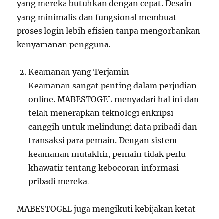
yang mereka butuhkan dengan cepat. Desain
yang minimalis dan fungsional membuat
proses login lebih efisien tanpa mengorbankan
kenyamanan pengguna.
Keamanan yang Terjamin
Keamanan sangat penting dalam perjudian
online. MABESTOGEL menyadari hal ini dan
telah menerapkan teknologi enkripsi
canggih untuk melindungi data pribadi dan
transaksi para pemain. Dengan sistem
keamanan mutakhir, pemain tidak perlu
khawatir tentang kebocoran informasi
pribadi mereka.
MABESTOGEL juga mengikuti kebijakan ketat