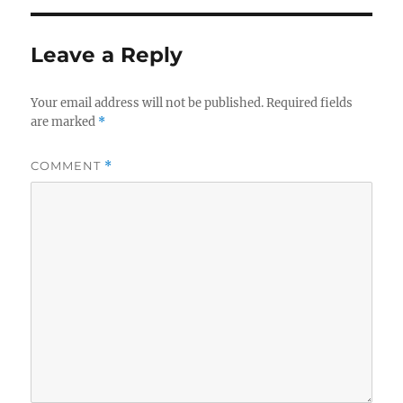
Leave a Reply
Your email address will not be published.
Required fields
are marked
*
COMMENT
*