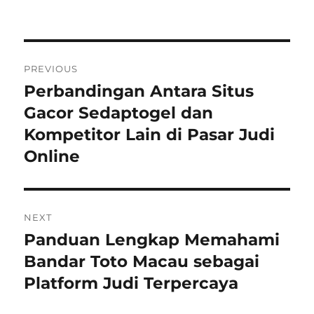
Post
PREVIOUS
navigation
Perbandingan Antara Situs
Previous
post:
Gacor Sedaptogel dan
Kompetitor Lain di Pasar Judi
Online
NEXT
Panduan Lengkap Memahami
Next
post:
Bandar Toto Macau sebagai
Platform Judi Terpercaya