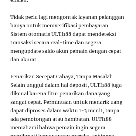
efisien.
Tidak perlu lagi mengontak layanan pelanggan
hanya untuk memverifikasi pembayaran.
Sistem otomatis ULTI188 dapat mendeteksi
transaksi secara real-time dan segera
mengupdate saldo akun pemain dengan cepat
dan akurat.
Penarikan Secepat Cahaya, Tanpa Masalah
Selain unggul dalam hal deposit, ULTI188 juga
dikenal karena fitur penarikan dana yang
sangat cepat. Permintaan untuk menarik uang
dapat diproses dalam waktu 1-3 menit, tanpa
ada pemotongan atau hambatan. ULTI188
memahami bahwa pemain ingin segera