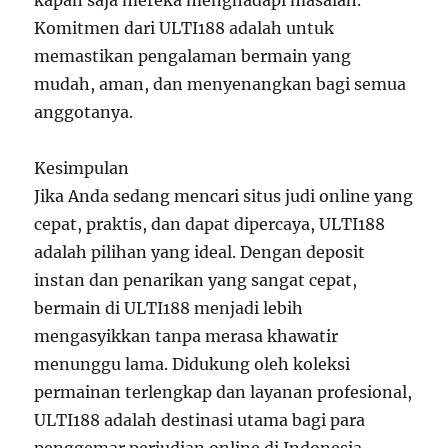
kapan saja mereka menghadapi masalah.
Komitmen dari ULTI188 adalah untuk
memastikan pengalaman bermain yang
mudah, aman, dan menyenangkan bagi semua
anggotanya.
Kesimpulan
Jika Anda sedang mencari situs judi online yang
cepat, praktis, dan dapat dipercaya, ULTI188
adalah pilihan yang ideal. Dengan deposit
instan dan penarikan yang sangat cepat,
bermain di ULTI188 menjadi lebih
mengasyikkan tanpa merasa khawatir
menunggu lama. Didukung oleh koleksi
permainan terlengkap dan layanan profesional,
ULTI188 adalah destinasi utama bagi para