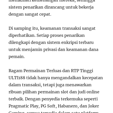
menikmati kemenangan mereka, sehingga
sistem penarikan dirancang untuk bekerja
dengan sangat cepat.
Di samping itu, keamanan transaksi sangat
diperhatikan. Setiap proses penarikan
dilengkapi dengan sistem enkripsi terbaru
untuk menjamin privasi dan keamanan dana
pemain.
Ragam Permainan Terluas dan RTP Tinggi
ULTI188 tidak hanya mengandalkan kecepatan
dalam transaksi, tetapi juga menawarkan
ribuan pilihan permainan slot dan judi online
terbaik. Dengan penyedia terkemuka seperti
Pragmatic Play, PG Soft, Habanero, dan Joker