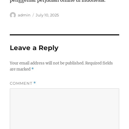
penggemar perjudian online di Indonesia.
Author
Posted
admin
July 10, 2025
on
Leave a Reply
Your email address will not be published.
Required fields
are marked
*
COMMENT
*