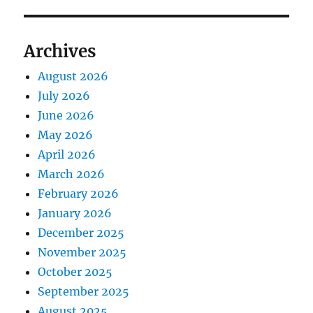
Archives
August 2026
July 2026
June 2026
May 2026
April 2026
March 2026
February 2026
January 2026
December 2025
November 2025
October 2025
September 2025
August 2025