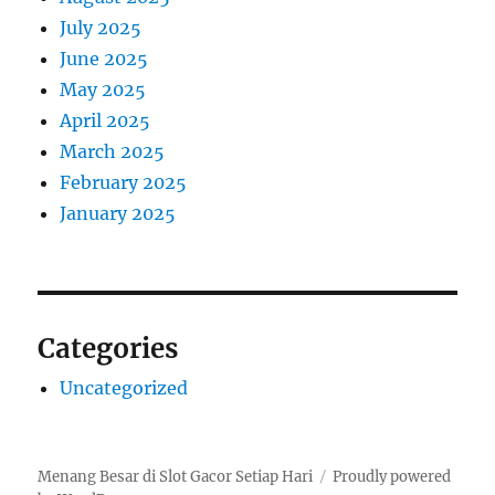
July 2025
June 2025
May 2025
April 2025
March 2025
February 2025
January 2025
Categories
Uncategorized
Menang Besar di Slot Gacor Setiap Hari
Proudly powered