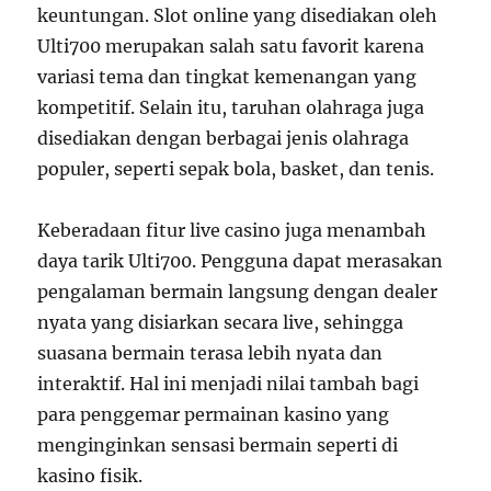
keuntungan. Slot online yang disediakan oleh
Ulti700 merupakan salah satu favorit karena
variasi tema dan tingkat kemenangan yang
kompetitif. Selain itu, taruhan olahraga juga
disediakan dengan berbagai jenis olahraga
populer, seperti sepak bola, basket, dan tenis.
Keberadaan fitur live casino juga menambah
daya tarik Ulti700. Pengguna dapat merasakan
pengalaman bermain langsung dengan dealer
nyata yang disiarkan secara live, sehingga
suasana bermain terasa lebih nyata dan
interaktif. Hal ini menjadi nilai tambah bagi
para penggemar permainan kasino yang
menginginkan sensasi bermain seperti di
kasino fisik.