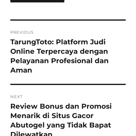
Post
PREVIOUS
navigation
TarungToto: Platform Judi
Previous
post:
Online Terpercaya dengan
Pelayanan Profesional dan
Aman
NEXT
Review Bonus dan Promosi
Next
post:
Menarik di Situs Gacor
Abutogel yang Tidak Bapat
Dilewatkan