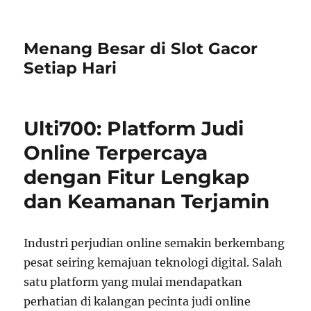
Menang Besar di Slot Gacor
Setiap Hari
Ulti700: Platform Judi
Online Terpercaya
dengan Fitur Lengkap
dan Keamanan Terjamin
Industri perjudian online semakin berkembang
pesat seiring kemajuan teknologi digital. Salah
satu platform yang mulai mendapatkan
perhatian di kalangan pecinta judi online