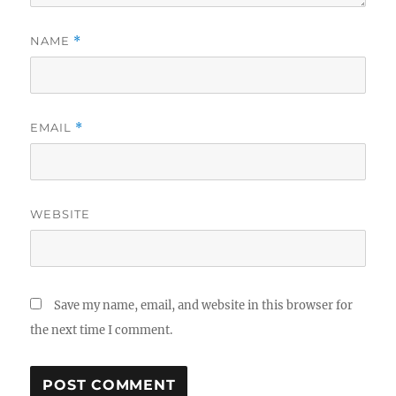
NAME
*
EMAIL
*
WEBSITE
Save my name, email, and website in this browser for
the next time I comment.