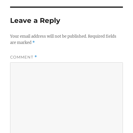
Leave a Reply
Your email address will not be published.
Required fields
are marked
*
COMMENT
*