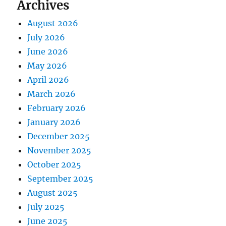
Archives
August 2026
July 2026
June 2026
May 2026
April 2026
March 2026
February 2026
January 2026
December 2025
November 2025
October 2025
September 2025
August 2025
July 2025
June 2025