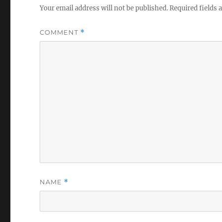
Your email address will not be published.
Required fields
COMMENT
*
NAME
*