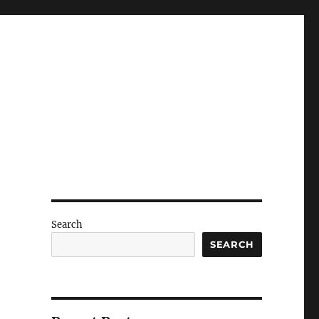
Search
SEARCH