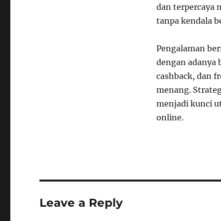
dan terpercaya
tanpa kendala 
Pengalaman berm
dengan adanya b
cashback, dan f
menang. Strateg
menjadi kunci u
online.
Leave a Reply