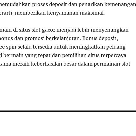
 memudahkan proses deposit dan penarikan kemenanga
berarti, memberikan kenyamanan maksimal.
ain di situs slot gacor menjadi lebih menyenangkan
onus dan promosi berkelanjutan. Bonus deposit,
ree spin selalu tersedia untuk meningkatkan peluang
i bermain yang tepat dan pemilihan situs terpercaya
tama meraih keberhasilan besar dalam permainan slot