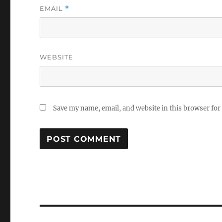
EMAIL
*
WEBSITE
Save my name, email, and website in this browser for
Post