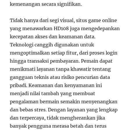
kemenangan secara signifikan.
Tidak hanya dari segi visual, situs game online
yang menawarkan HD108 juga mengedepankan
kecepatan akses dan keamanan data.
Teknologi canggih digunakan untuk
mengoptimalkan setiap fitur, dari proses login
hingga transaksi pembayaran. Pemain dapat
menikmati layanan tanpa khawatir tentang
gangguan teknis atau risiko pencurian data
pribadi. Keamanan dan kenyamanan ini
menjadi nilai tambah yang membuat
pengalaman bermain semakin menyenangkan
dan bebas stres. Dengan layanan yang lengkap
dan terpercaya, tidak mengherankan jika
banyak pengguna merasa betah dan terus