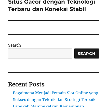
Situs Gacor dengan Teknologi
Next
post:
Terbaru dan Koneksi Stabil
Search
SEARCH
Recent Posts
Bagaimana Menjadi Pemain Slot Online yang
Sukses dengan Teknik dan Strategi Terbaik
Langkah Meningkatkan Kemampuan