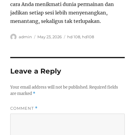
cara Anda menikmati dunia permainan dan
jadikan setiap sesi lebih menyenangkan,
menantang, sekaligus tak terlupakan.
Author
Posted
Tags
admin
May 23, 2026
hd 108
,
hd108
on
Leave a Reply
Your email address will not be published.
Required fields
are marked
*
COMMENT
*