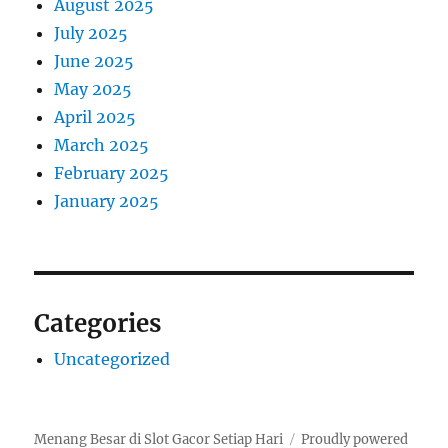
August 2025
July 2025
June 2025
May 2025
April 2025
March 2025
February 2025
January 2025
Categories
Uncategorized
Menang Besar di Slot Gacor Setiap Hari
Proudly powered