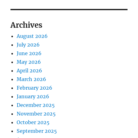
Archives
August 2026
July 2026
June 2026
May 2026
April 2026
March 2026
February 2026
January 2026
December 2025
November 2025
October 2025
September 2025