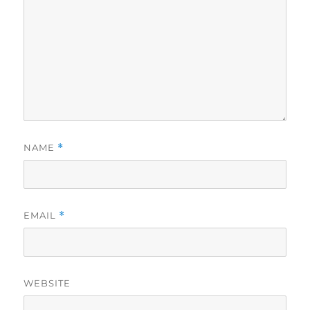
NAME
*
EMAIL
*
WEBSITE