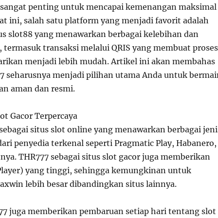
a sangat penting untuk mencapai kemenangan maksimal
t ini, salah satu platform yang menjadi favorit adalah
tus slot88 yang menawarkan berbagai kelebihan dan
 termasuk transaksi melalui QRIS yang membuat proses
arikan menjadi lebih mudah. Artikel ini akan membahas
 seharusnya menjadi pilihan utama Anda untuk bermai
gan aman dan resmi.
lot Gacor Terpercaya
sebagai situs slot online yang menawarkan berbagai jeni
ari penyedia terkenal seperti Pragmatic Play, Habanero,
nnya. THR777 sebagai situs slot gacor juga memberikan
Player) yang tinggi, sehingga kemungkinan untuk
win lebih besar dibandingkan situs lainnya.
777 juga memberikan pembaruan setiap hari tentang slot