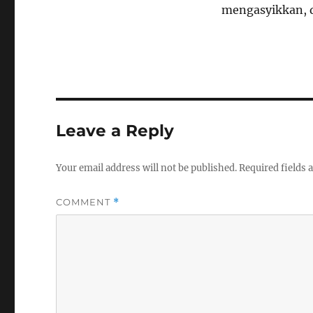
mengasyikkan, d
Leave a Reply
Your email address will not be published.
Required fields
COMMENT
*