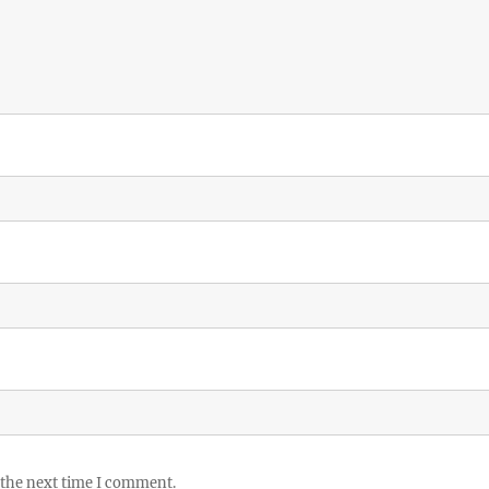
 the next time I comment.