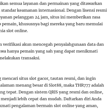
kan semua layanan dan permainan yang ditawarkan
standar keamanan internasional. Dengan lisensi resmi
yanan pelanggan 24 jam, situs ini memberikan rasa
p pemain, khususnya bagi mereka yang baru memulai
ia slot online.
m verifikasi akun mencegah penyalahgunaan data dan
wa hanya pemain yang sah yang dapat menikmati
elakukan transaksi.
 mencari situs slot gacor, tautan resmi, dan ingin
alaman menang besar di Slot88, maka THR777 adalah
ing tepat. Dengan sistem QRIS yang resmi dan online,
 menjadi lebih cepat dan mudah. Daftarkan diri Anda
kmati pengalaman bermain slot online yang aman,