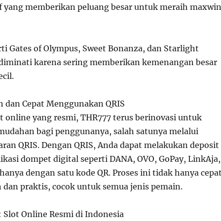
if yang memberikan peluang besar untuk meraih maxwi
ti Gates of Olympus, Sweet Bonanza, dan Starlight
 diminati karena sering memberikan kemenangan besar
cil.
h dan Cepat Menggunakan QRIS
ot online yang resmi, THR777 terus berinovasi untuk
udahan bagi penggunanya, salah satunya melalui
ran QRIS. Dengan QRIS, Anda dapat melakukan deposit
likasi dompet digital seperti DANA, OVO, GoPay, LinkAja,
anya dengan satu kode QR. Proses ini tidak hanya cepat
n dan praktis, cocok untuk semua jenis pemain.
 Slot Online Resmi di Indonesia