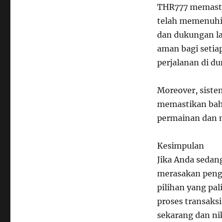
THR777 memasti
telah memenuhi 
dan dukungan la
aman bagi setia
perjalanan di dun
Moreover, siste
memastikan bah
permainan dan m
Kesimpulan
Jika Anda sedang
merasakan peng
pilihan yang pal
proses transaksi
sekarang dan ni