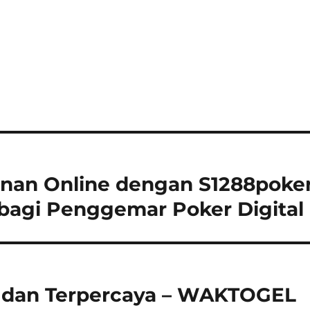
nan Online dengan S1288poker
bagi Penggemar Poker Digital
i dan Terpercaya – WAKTOGEL