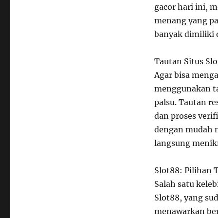
gacor hari ini
menang yang pali
banyak dimiliki 
Tautan Situs Sl
Agar bisa menga
menggunakan ta
palsu. Tautan r
dan proses veri
dengan mudah m
langsung menikm
Slot88: Pilihan
Salah satu kele
Slot88, yang su
menawarkan berb