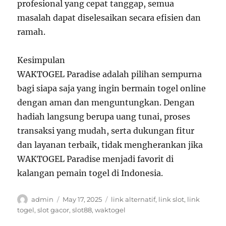
profesional yang cepat tanggap, semua
masalah dapat diselesaikan secara efisien dan
ramah.
Kesimpulan
WAKTOGEL Paradise adalah pilihan sempurna
bagi siapa saja yang ingin bermain togel online
dengan aman dan menguntungkan. Dengan
hadiah langsung berupa uang tunai, proses
transaksi yang mudah, serta dukungan fitur
dan layanan terbaik, tidak mengherankan jika
WAKTOGEL Paradise menjadi favorit di
kalangan pemain togel di Indonesia.
Author
Posted
Tags
admin
May 17, 2025
link alternatif
,
link slot
,
link
on
togel
,
slot gacor
,
slot88
,
waktogel