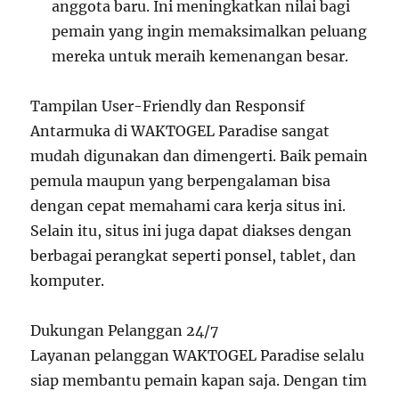
anggota baru. Ini meningkatkan nilai bagi
pemain yang ingin memaksimalkan peluang
mereka untuk meraih kemenangan besar.
Tampilan User-Friendly dan Responsif
Antarmuka di WAKTOGEL Paradise sangat
mudah digunakan dan dimengerti. Baik pemain
pemula maupun yang berpengalaman bisa
dengan cepat memahami cara kerja situs ini.
Selain itu, situs ini juga dapat diakses dengan
berbagai perangkat seperti ponsel, tablet, dan
komputer.
Dukungan Pelanggan 24/7
Layanan pelanggan WAKTOGEL Paradise selalu
siap membantu pemain kapan saja. Dengan tim