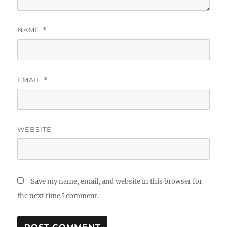
NAME
*
EMAIL
*
WEBSITE
Save my name, email, and website in this browser for
the next time I comment.