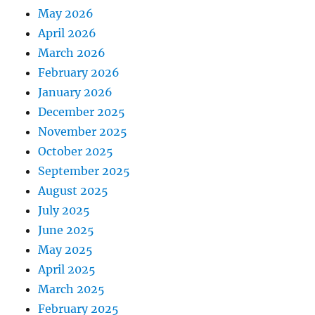
May 2026
April 2026
March 2026
February 2026
January 2026
December 2025
November 2025
October 2025
September 2025
August 2025
July 2025
June 2025
May 2025
April 2025
March 2025
February 2025