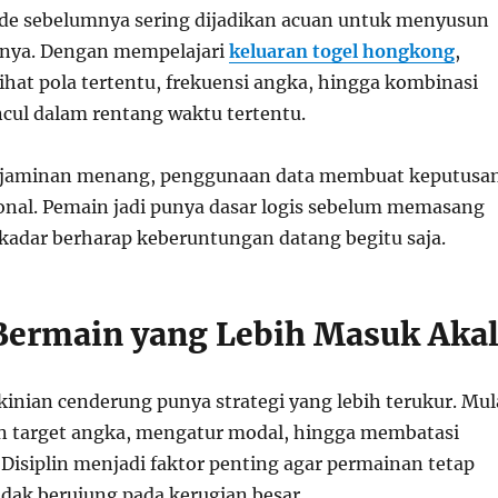
ode sebelumnya sering dijadikan acuan untuk menyusun
utnya. Dengan mempelajari
keluaran togel hongkong
,
ihat pola tertentu, frekuensi angka, hingga kombinasi
cul dalam rentang waktu tertentu.
a jaminan menang, penggunaan data membuat keputusa
sional. Pemain jadi punya dasar logis sebelum memasang
kadar berharap keberuntungan datang begitu saja.
 Bermain yang Lebih Masuk Aka
kinian cenderung punya strategi yang lebih terukur. Mul
n target angka, mengatur modal, hingga membatasi
 Disiplin menjadi faktor penting agar permainan tetap
idak berujung pada kerugian besar.