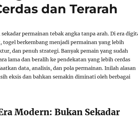
Cerdas dan Terarah
 sekadar permainan tebak angka tanpa arah. Di era digit
g, togel berkembang menjadi permainan yang lebih
ktur, dan penuh strategi. Banyak pemain yang sudah
ra lama dan beralih ke pendekatan yang lebih cerdas
tkan data, analisis, dan pola permainan. Inilah alasan
sih eksis dan bahkan semakin diminati oleh berbagai
 Era Modern: Bukan Sekadar