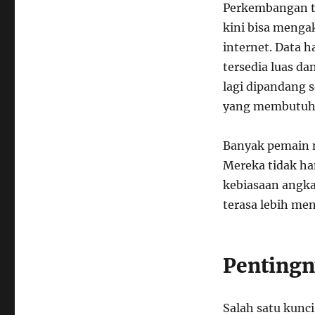
dan
Perkembangan te
Terarah
kini bisa mengak
internet. Data h
tersedia luas da
lagi dipandang 
yang membutuhka
Banyak pemain 
Mereka tidak ha
kebiasaan angka
terasa lebih me
Pentingn
Salah satu kunc