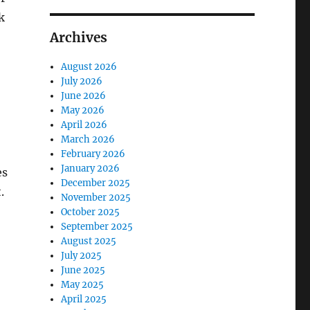
k
Archives
August 2026
July 2026
June 2026
May 2026
April 2026
March 2026
February 2026
January 2026
es
December 2025
.
November 2025
October 2025
September 2025
August 2025
July 2025
June 2025
May 2025
April 2025