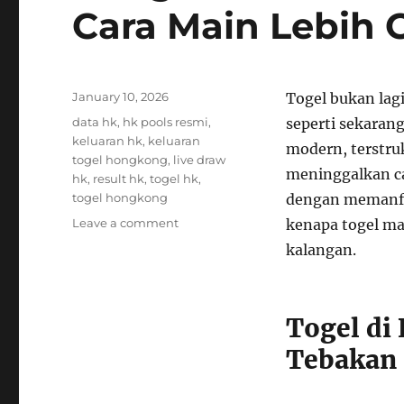
Cara Main Lebih 
Posted
January 10, 2026
Togel bukan lagi
on
Tags
data hk
,
hk pools resmi
,
seperti sekaran
keluaran hk
,
keluaran
modern, terstru
togel hongkong
,
live draw
meninggalkan ca
hk
,
result hk
,
togel hk
,
togel hongkong
dengan memanfaa
on
Leave a comment
kenapa togel ma
Bongkar
kalangan.
Rahasia
Togel
Zaman
Now:
Togel di
Cara
Tebakan
Main
Lebih
Cerdas