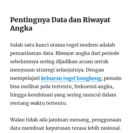
Pentingnya Data dan Riwayat
Angka
Salah satu kunci utama togel modern adalah
pemanfaatan data. Riwayat angka dari periode
sebelumnya sering dijadikan acuan untuk
menyusun strategi selanjutnya. Dengan
mempelajari
keluaran togel hongkong
, pemain
bisa melihat pola tertentu, frekuensi angka,
hingga kombinasi yang sering muncul dalam
rentang waktu tertentu.
Walau tidak ada jaminan menang, penggunaan
data membuat keputusan terasa lebih rasional.