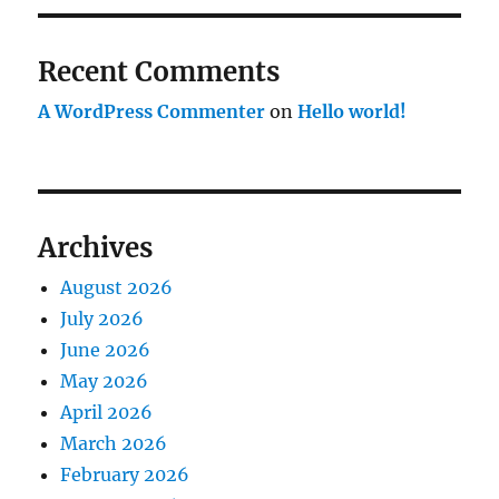
Recent Comments
A WordPress Commenter
on
Hello world!
Archives
August 2026
July 2026
June 2026
May 2026
April 2026
March 2026
February 2026