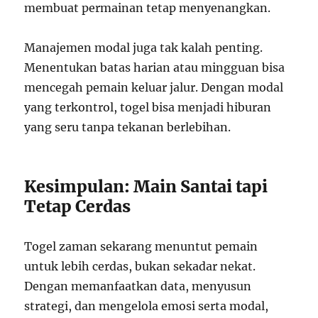
membuat permainan tetap menyenangkan.
Manajemen modal juga tak kalah penting.
Menentukan batas harian atau mingguan bisa
mencegah pemain keluar jalur. Dengan modal
yang terkontrol, togel bisa menjadi hiburan
yang seru tanpa tekanan berlebihan.
Kesimpulan: Main Santai tapi
Tetap Cerdas
Togel zaman sekarang menuntut pemain
untuk lebih cerdas, bukan sekadar nekat.
Dengan memanfaatkan data, menyusun
strategi, dan mengelola emosi serta modal,