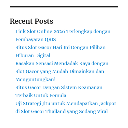
dan
Terarah
Recent Posts
Link Slot Online 2026 Terlengkap dengan
Pembayaran QRIS
Situs Slot Gacor Hari Ini Dengan Pilihan
Hiburan Digital
Rasakan Sensasi Mendadak Kaya dengan
Slot Gacor yang Mudah Dimainkan dan
Menguntungkan!
Situs Gacor Dengan Sistem Keamanan
Terbaik Untuk Pemula
Uji Strategi Jitu untuk Mendapatkan Jackpot
di Slot Gacor Thailand yang Sedang Viral