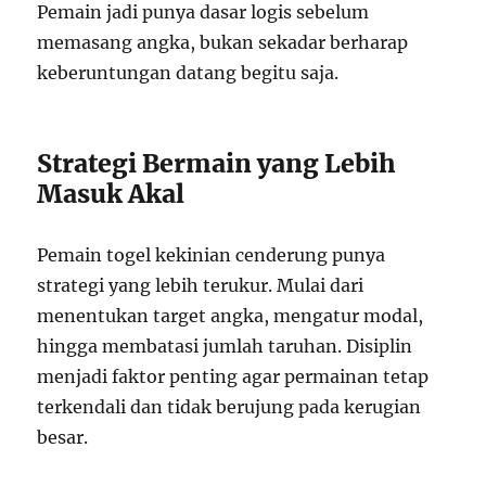
Pemain jadi punya dasar logis sebelum
memasang angka, bukan sekadar berharap
keberuntungan datang begitu saja.
Strategi Bermain yang Lebih
Masuk Akal
Pemain togel kekinian cenderung punya
strategi yang lebih terukur. Mulai dari
menentukan target angka, mengatur modal,
hingga membatasi jumlah taruhan. Disiplin
menjadi faktor penting agar permainan tetap
terkendali dan tidak berujung pada kerugian
besar.