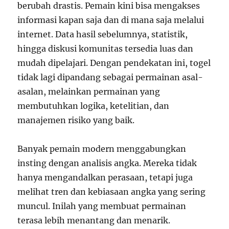
berubah drastis. Pemain kini bisa mengakses
informasi kapan saja dan di mana saja melalui
internet. Data hasil sebelumnya, statistik,
hingga diskusi komunitas tersedia luas dan
mudah dipelajari. Dengan pendekatan ini, togel
tidak lagi dipandang sebagai permainan asal-
asalan, melainkan permainan yang
membutuhkan logika, ketelitian, dan
manajemen risiko yang baik.
Banyak pemain modern menggabungkan
insting dengan analisis angka. Mereka tidak
hanya mengandalkan perasaan, tetapi juga
melihat tren dan kebiasaan angka yang sering
muncul. Inilah yang membuat permainan
terasa lebih menantang dan menarik.