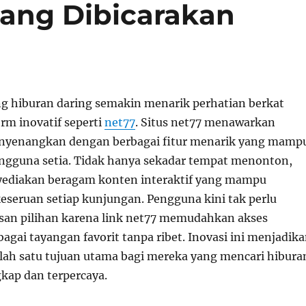
ang Dibicarakan
g hiburan daring semakin menarik perhatian berkat
rm inovatif seperti
net77
. Situs net77 menawarkan
yenangkan dengan berbagai fitur menarik yang mamp
gguna setia. Tidak hanya sekadar tempat menonton,
yediakan beragam konten interaktif yang mampu
seruan setiap kunjungan. Pengguna kini tak perlu
san pilihan karena link net77 memudahkan akses
agai tayangan favorit tanpa ribet. Inovasi ini menjadik
alah satu tujuan utama bagi mereka yang mencari hibura
gkap dan terpercaya.