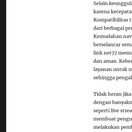
Pemain
Selain keunggula
karena kecepata
Kompatibilitas
dari berbagai p
Kemudahan navi
berselancar se
link net77 mem
dan aman. Keber
layanan untuk 
sehingga penga
Tidak heran jika
dengan banyakny
seperti live str
membuat pengunj
melakukan pemb