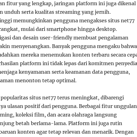
n fitur yang lengkap, jaringan platform ini juga dikenal
n unduh serta kualitas streaming yang jernih.
 tinggi memungkinkan pengguna mengakses situs net77
erangkat, mulai dari smartphone hingga desktop.
gasi dan desain user-friendly membuat pengalaman
makin menyenangkan. Banyak pengguna mengaku bahwa
udahkan mereka menemukan konten terbaru secara cep
hasilan platform ini tidak lepas dari komitmen penyedi
menjaga kenyamanan serta keamanan data pengguna,
laman menonton tetap optimal.
 popularitas situs net77 terus meningkat, dibarengi
a ulasan positif dari pengguna. Berbagai fitur unggulan
eaming, koleksi film, dan acara olahraga langsung
ung betah berlama-lama. Platform ini juga rutin
aruan konten agar tetap relevan dan menarik. Dengan