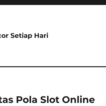
or Setiap Hari
tas Pola Slot Online