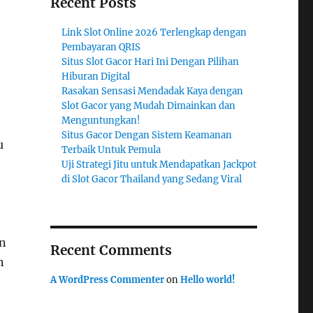
Recent Posts
Link Slot Online 2026 Terlengkap dengan
Pembayaran QRIS
Situs Slot Gacor Hari Ini Dengan Pilihan
Hiburan Digital
Rasakan Sensasi Mendadak Kaya dengan
Slot Gacor yang Mudah Dimainkan dan
Menguntungkan!
Situs Gacor Dengan Sistem Keamanan
u
Terbaik Untuk Pemula
Uji Strategi Jitu untuk Mendapatkan Jackpot
di Slot Gacor Thailand yang Sedang Viral
an
Recent Comments
n
A WordPress Commenter
on
Hello world!