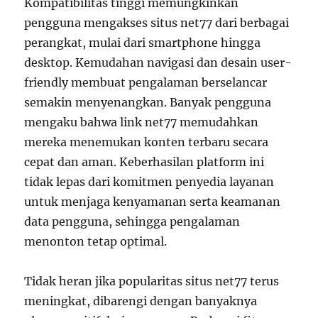
Kompatibilitas tinggi memungkinkan
pengguna mengakses situs net77 dari berbagai
perangkat, mulai dari smartphone hingga
desktop. Kemudahan navigasi dan desain user-
friendly membuat pengalaman berselancar
semakin menyenangkan. Banyak pengguna
mengaku bahwa link net77 memudahkan
mereka menemukan konten terbaru secara
cepat dan aman. Keberhasilan platform ini
tidak lepas dari komitmen penyedia layanan
untuk menjaga kenyamanan serta keamanan
data pengguna, sehingga pengalaman
menonton tetap optimal.
Tidak heran jika popularitas situs net77 terus
meningkat, dibarengi dengan banyaknya